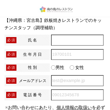
【沖縄県：宮古島】鉄板焼きレストランでのキッ
チンスタッフ（調理補助）
氏名
必須
生年月日
必須
男性
女性
性別
必須
メールアドレス
必須
電話番号
必須
※お問い合わせにあたり、
個人情報の取扱い
を必ず